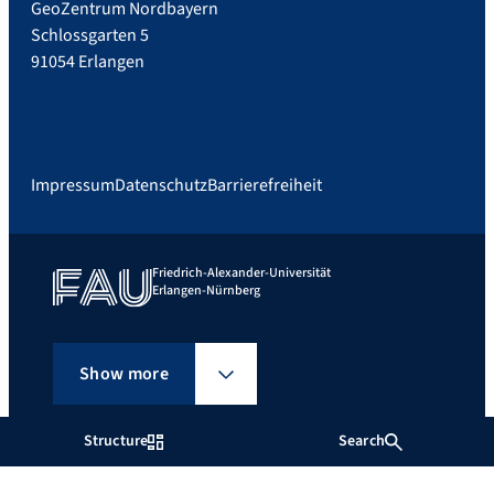
GeoZentrum Nordbayern
Schlossgarten 5
91054 Erlangen
Impressum
Datenschutz
Barrierefreiheit
Friedrich-Alexander-Universität
Erlangen-Nürnberg
Show more
Structure
Search