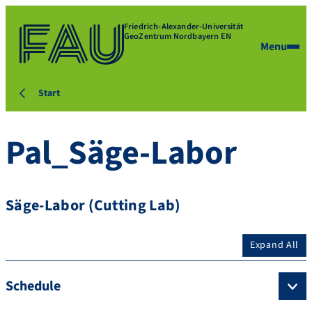
Friedrich-Alexander-Universität
GeoZentrum Nordbayern EN
Menu
Start
Pal_Säge-Labor
Säge-Labor (Cutting Lab)
Expand All
Schedule