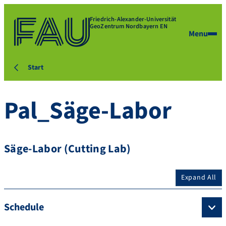
Friedrich-Alexander-Universität
GeoZentrum Nordbayern EN
Menu
Start
Pal_Säge-Labor
Säge-Labor (Cutting Lab)
Expand All
Schedule