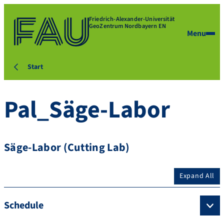
Friedrich-Alexander-Universität
GeoZentrum Nordbayern EN
Menu
Start
Pal_Säge-Labor
Säge-Labor (Cutting Lab)
Expand All
Schedule