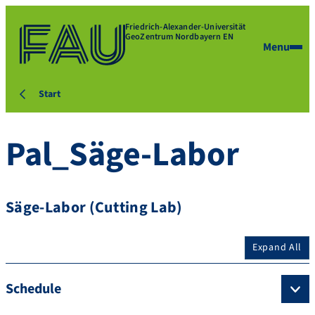
Friedrich-Alexander-Universität
GeoZentrum Nordbayern EN
Menu
Start
Pal_Säge-Labor
Säge-Labor (Cutting Lab)
Expand All
Schedule