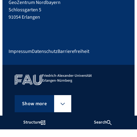
GeoZentrum Nordbayern
Schlossgarten 5
91054 Erlangen
Impressum
Datenschutz
Barrierefreiheit
Friedrich-Alexander-Universität
Erlangen-Nürnberg
Show more
Structure
Search