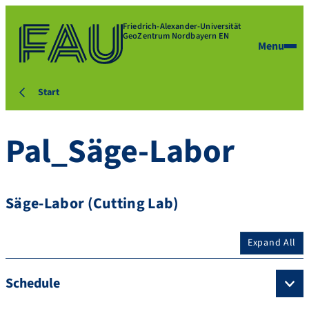
Friedrich-Alexander-Universität
GeoZentrum Nordbayern EN
Menu
Start
Pal_Säge-Labor
Säge-Labor (Cutting Lab)
Expand All
Schedule