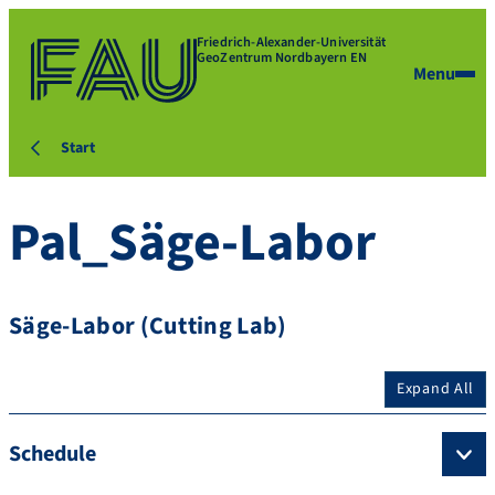
Friedrich-Alexander-Universität
GeoZentrum Nordbayern EN
Menu
Start
Pal_Säge-Labor
Säge-Labor (Cutting Lab)
Expand All
Schedule