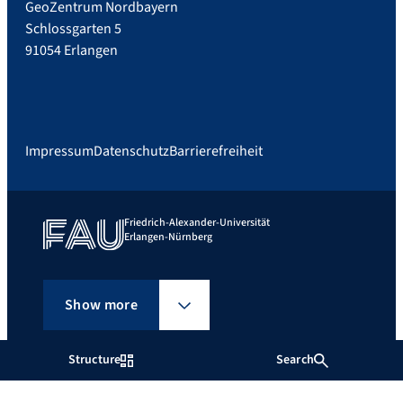
GeoZentrum Nordbayern
Schlossgarten 5
91054 Erlangen
Impressum
Datenschutz
Barrierefreiheit
Friedrich-Alexander-Universität
Erlangen-Nürnberg
Show more
Structure
Search