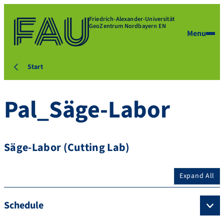
Friedrich-Alexander-Universität
GeoZentrum Nordbayern EN
Menu
Start
Pal_Säge-Labor
Säge-Labor (Cutting Lab)
Expand All
Schedule