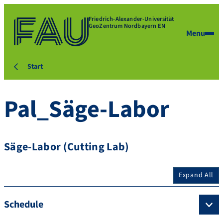
Friedrich-Alexander-Universität
GeoZentrum Nordbayern EN
Menu
Start
Pal_Säge-Labor
Säge-Labor (Cutting Lab)
Expand All
Schedule