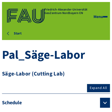
Friedrich-Alexander-Universität
GeoZentrum Nordbayern EN
Menu
Start
Pal_Säge-Labor
Säge-Labor (Cutting Lab)
Expand All
Schedule