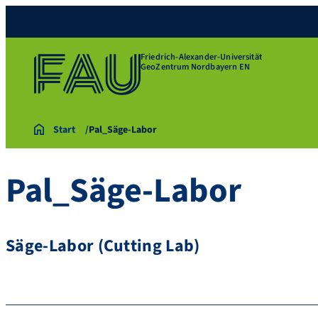
Friedrich-Alexander-Universität
GeoZentrum Nordbayern EN
Start
Pal_Säge-Labor
Pal_Säge-Labor
Säge-Labor (Cutting Lab)