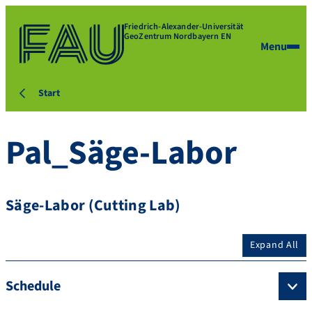
Friedrich-Alexander-Universität
GeoZentrum Nordbayern EN
Menu
Start
Pal_Säge-Labor
Säge-Labor (Cutting Lab)
Expand All
Schedule