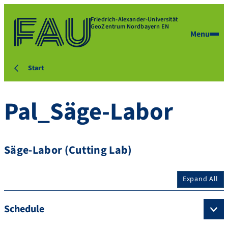
Friedrich-Alexander-Universität
GeoZentrum Nordbayern EN
Menu
Start
Pal_Säge-Labor
Säge-Labor (Cutting Lab)
Expand All
Schedule