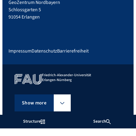
GeoZentrum Nordbayern
Schlossgarten 5
91054 Erlangen
Impressum
Datenschutz
Barrierefreiheit
Friedrich-Alexander-Universität
Erlangen-Nürnberg
Show more
Structure
Search