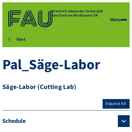
Friedrich-Alexander-Universität
GeoZentrum Nordbayern EN
Menu
Start
Pal_Säge-Labor
Säge-Labor (Cutting Lab)
Expand All
Schedule