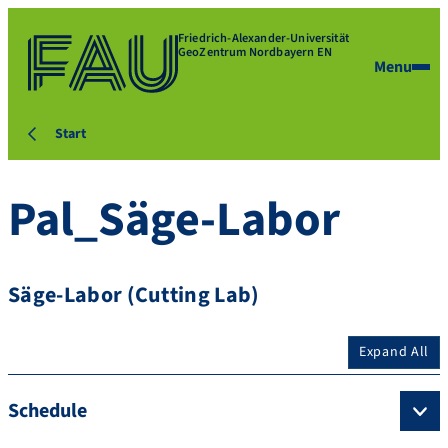
Friedrich-Alexander-Universität
GeoZentrum Nordbayern EN
Menu
Start
Pal_Säge-Labor
Säge-Labor (Cutting Lab)
Expand All
Schedule