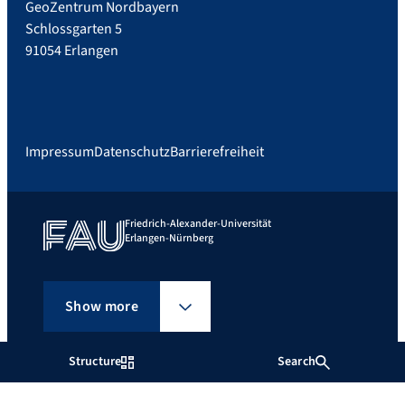
GeoZentrum Nordbayern
Schlossgarten 5
91054 Erlangen
Impressum
Datenschutz
Barrierefreiheit
Friedrich-Alexander-Universität
Erlangen-Nürnberg
Show more
Structure
Search