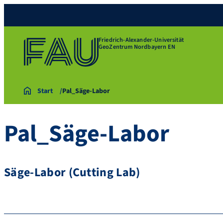
Friedrich-Alexander-Universität
GeoZentrum Nordbayern EN
Start
Pal_Säge-Labor
Pal_Säge-Labor
Säge-Labor (Cutting Lab)