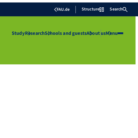
Structure
Search
FAU.de
Study
Research
Schools and guests
About us
Menu