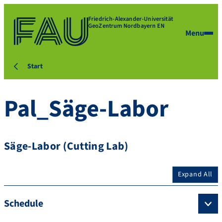
Friedrich-Alexander-Universität
GeoZentrum Nordbayern EN
Menu
Start
Pal_Säge-Labor
Säge-Labor (Cutting Lab)
Expand All
Schedule