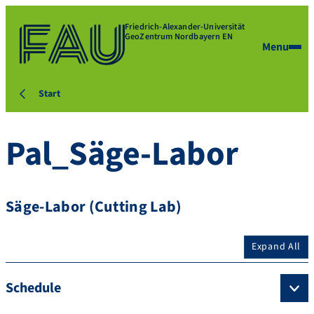
Friedrich-Alexander-Universität
GeoZentrum Nordbayern EN
Menu
Start
Pal_Säge-Labor
Säge-Labor (Cutting Lab)
Expand All
Schedule