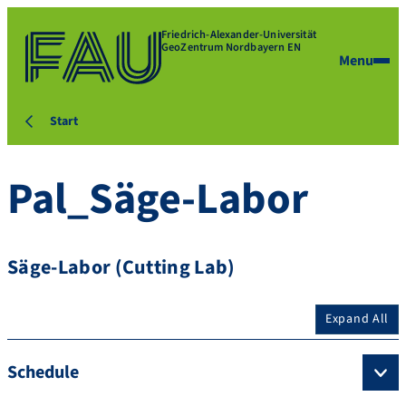
Friedrich-Alexander-Universität
GeoZentrum Nordbayern EN
Menu
Start
Pal_Säge-Labor
Säge-Labor (Cutting Lab)
Expand All
Schedule