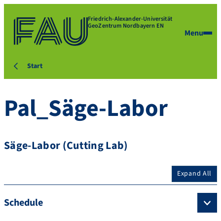
Friedrich-Alexander-Universität
GeoZentrum Nordbayern EN
Menu
Start
Pal_Säge-Labor
Säge-Labor (Cutting Lab)
Expand All
Schedule