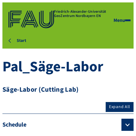
Friedrich-Alexander-Universität
GeoZentrum Nordbayern EN
Menu
Start
Pal_Säge-Labor
Säge-Labor (Cutting Lab)
Expand All
Schedule