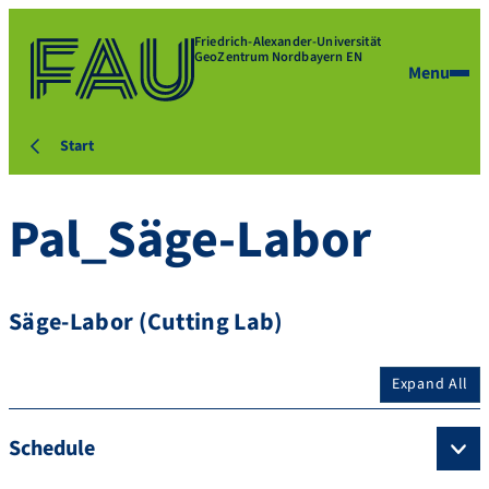
Friedrich-Alexander-Universität
GeoZentrum Nordbayern EN
Menu
Start
Pal_Säge-Labor
Säge-Labor (Cutting Lab)
Expand All
Schedule