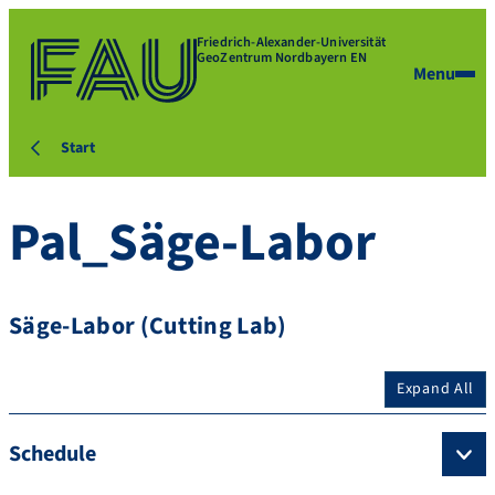
Friedrich-Alexander-Universität
GeoZentrum Nordbayern EN
Menu
Start
Pal_Säge-Labor
Säge-Labor (Cutting Lab)
Expand All
Schedule