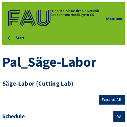
Friedrich-Alexander-Universität
GeoZentrum Nordbayern EN
Menu
Start
Pal_Säge-Labor
Säge-Labor (Cutting Lab)
Expand All
Schedule