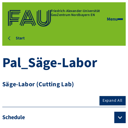
Friedrich-Alexander-Universität
GeoZentrum Nordbayern EN
Menu
Start
Pal_Säge-Labor
Säge-Labor (Cutting Lab)
Expand All
Schedule