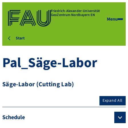
Friedrich-Alexander-Universität
GeoZentrum Nordbayern EN
Menu
Start
Pal_Säge-Labor
Säge-Labor (Cutting Lab)
Expand All
Schedule