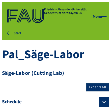
Friedrich-Alexander-Universität
GeoZentrum Nordbayern EN
Menu
Start
Pal_Säge-Labor
Säge-Labor (Cutting Lab)
Expand All
Schedule