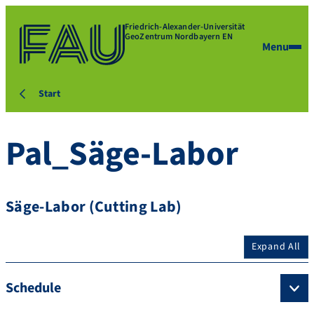
Friedrich-Alexander-Universität
GeoZentrum Nordbayern EN
Menu
Start
Pal_Säge-Labor
Säge-Labor (Cutting Lab)
Expand All
Schedule