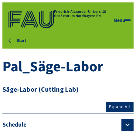
Friedrich-Alexander-Universität
GeoZentrum Nordbayern EN
Menu
Start
Pal_Säge-Labor
Säge-Labor (Cutting Lab)
Expand All
Schedule