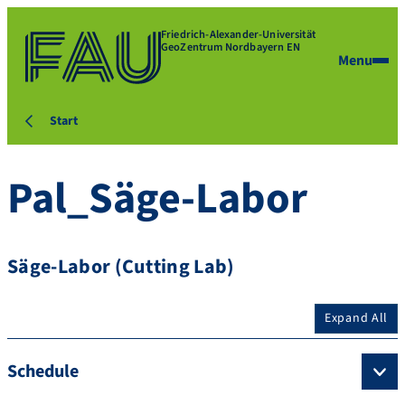
Friedrich-Alexander-Universität
GeoZentrum Nordbayern EN
Menu
Start
Pal_Säge-Labor
Säge-Labor (Cutting Lab)
Expand All
Schedule