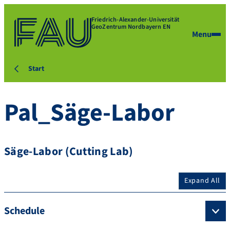
Friedrich-Alexander-Universität
GeoZentrum Nordbayern EN
Menu
Start
Pal_Säge-Labor
Säge-Labor (Cutting Lab)
Expand All
Schedule