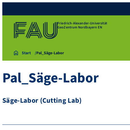
Friedrich-Alexander-Universität
GeoZentrum Nordbayern EN
Start
Pal_Säge-Labor
Pal_Säge-Labor
Säge-Labor (Cutting Lab)