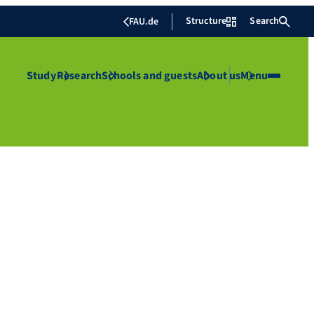
Structure
Search
FAU.de
Study
Research
Schools and guests
About us
Menu