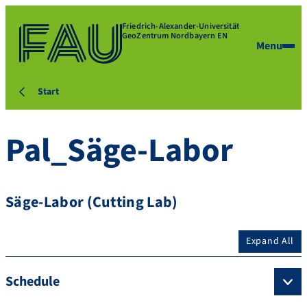
Friedrich-Alexander-Universität
GeoZentrum Nordbayern EN
Menu
Start
Pal_Säge-Labor
Säge-Labor (Cutting Lab)
Expand All
Schedule