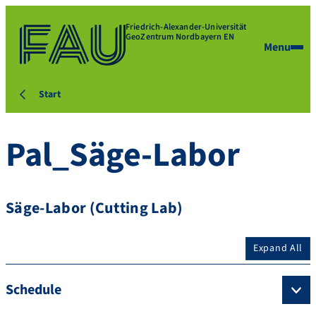
Friedrich-Alexander-Universität
GeoZentrum Nordbayern EN
Menu
Start
Pal_Säge-Labor
Säge-Labor (Cutting Lab)
Expand All
Schedule