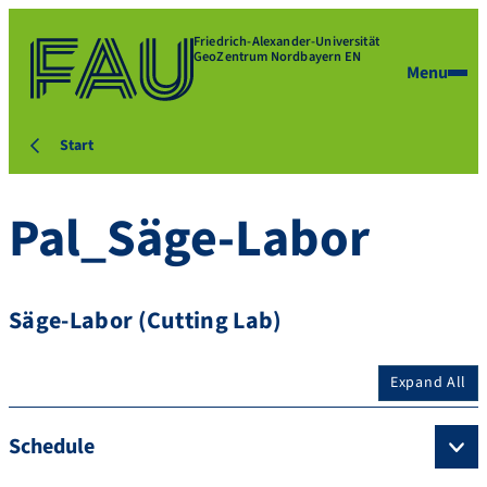
Friedrich-Alexander-Universität
GeoZentrum Nordbayern EN
Menu
Start
Pal_Säge-Labor
Säge-Labor (Cutting Lab)
Expand All
Schedule