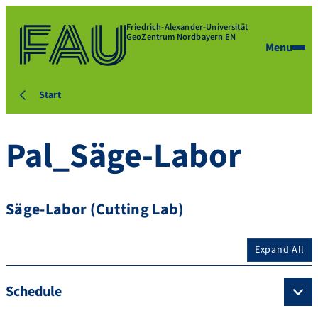
Friedrich-Alexander-Universität
GeoZentrum Nordbayern EN
Menu
Start
Pal_Säge-Labor
Säge-Labor (Cutting Lab)
Expand All
Schedule