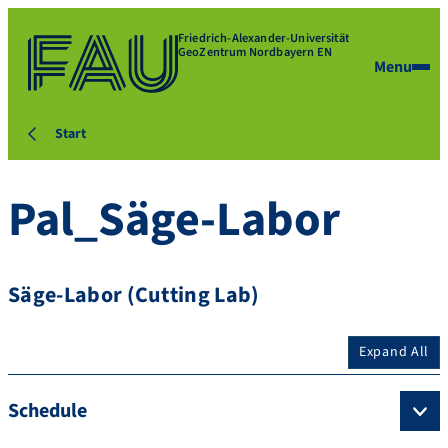
Friedrich-Alexander-Universität
GeoZentrum Nordbayern EN
Menu
Start
Pal_Säge-Labor
Säge-Labor (Cutting Lab)
Expand All
Schedule