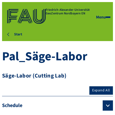
Friedrich-Alexander-Universität
GeoZentrum Nordbayern EN
Menu
Start
Pal_Säge-Labor
Säge-Labor (Cutting Lab)
Expand All
Schedule