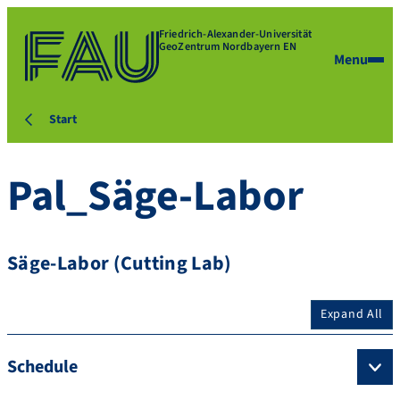
Friedrich-Alexander-Universität
GeoZentrum Nordbayern EN
Menu
Start
Pal_Säge-Labor
Säge-Labor (Cutting Lab)
Expand All
Schedule