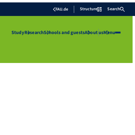
Structure
Search
FAU.de
Study
Research
Schools and guests
About us
Menu