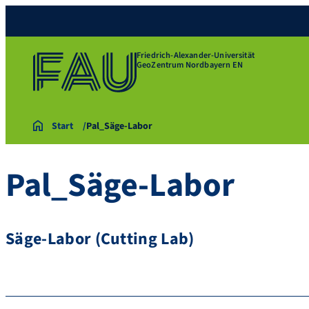
Friedrich-Alexander-Universität
GeoZentrum Nordbayern EN
Start
Pal_Säge-Labor
Pal_Säge-Labor
Säge-Labor (Cutting Lab)