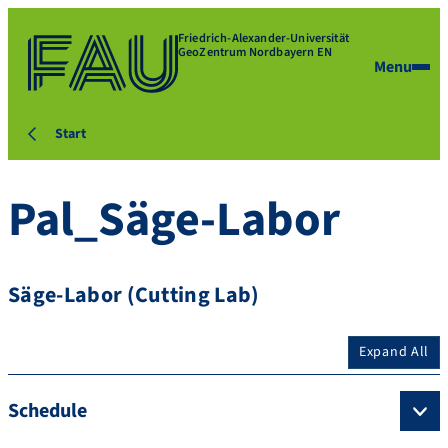
Friedrich-Alexander-Universität
GeoZentrum Nordbayern EN
Menu
Start
Pal_Säge-Labor
Säge-Labor (Cutting Lab)
Expand All
Schedule