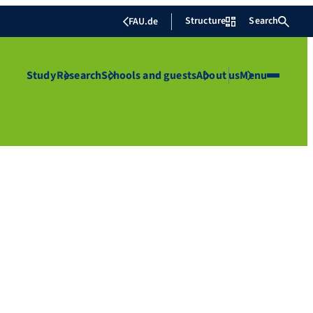
Structure
Search
FAU.de
Study
Research
Schools and guests
About us
Menu