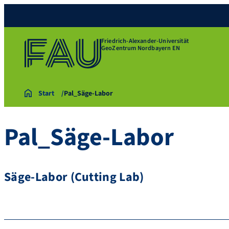
Friedrich-Alexander-Universität
GeoZentrum Nordbayern EN
Start
Pal_Säge-Labor
Pal_Säge-Labor
Säge-Labor (Cutting Lab)