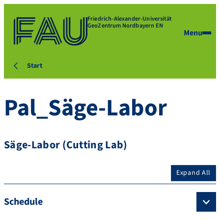
Friedrich-Alexander-Universität
GeoZentrum Nordbayern EN
Menu
Start
Pal_Säge-Labor
Säge-Labor (Cutting Lab)
Expand All
Schedule