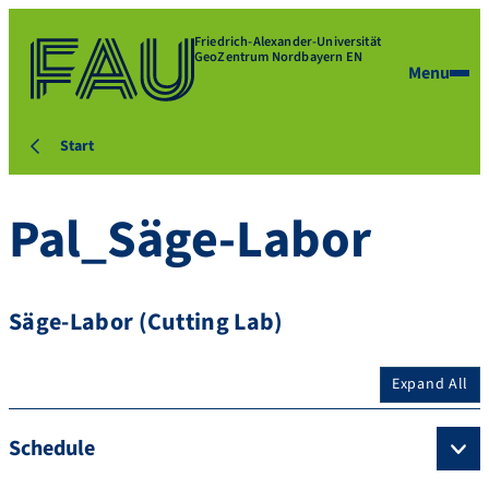
Friedrich-Alexander-Universität
GeoZentrum Nordbayern EN
Menu
Start
Pal_Säge-Labor
Säge-Labor (Cutting Lab)
Expand All
Schedule