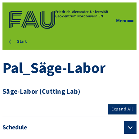
Friedrich-Alexander-Universität
GeoZentrum Nordbayern EN
Menu
Start
Pal_Säge-Labor
Säge-Labor (Cutting Lab)
Expand All
Schedule