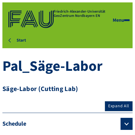
Friedrich-Alexander-Universität
GeoZentrum Nordbayern EN
Menu
Start
Pal_Säge-Labor
Säge-Labor (Cutting Lab)
Expand All
Schedule