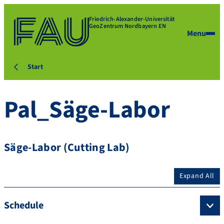
Friedrich-Alexander-Universität
GeoZentrum Nordbayern EN
Menu
Start
Pal_Säge-Labor
Säge-Labor (Cutting Lab)
Expand All
Schedule