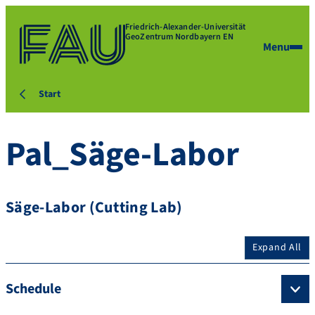
Friedrich-Alexander-Universität
GeoZentrum Nordbayern EN
Menu
Start
Pal_Säge-Labor
Säge-Labor (Cutting Lab)
Expand All
Schedule