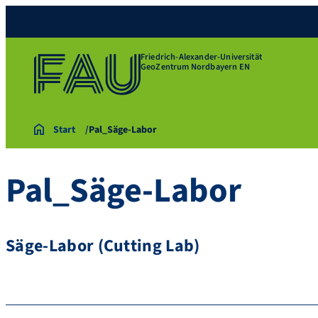
Friedrich-Alexander-Universität
GeoZentrum Nordbayern EN
Start
Pal_Säge-Labor
Pal_Säge-Labor
Säge-Labor (Cutting Lab)