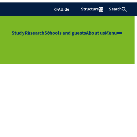
Structure
Search
FAU.de
Study
Research
Schools and guests
About us
Menu