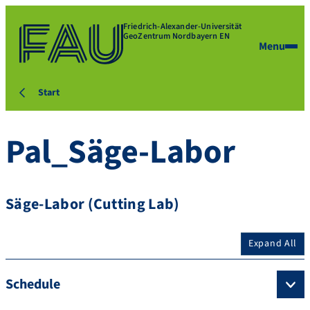
Friedrich-Alexander-Universität
GeoZentrum Nordbayern EN
Menu
Start
Pal_Säge-Labor
Säge-Labor (Cutting Lab)
Expand All
Schedule