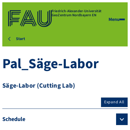
Friedrich-Alexander-Universität
GeoZentrum Nordbayern EN
Menu
Start
Pal_Säge-Labor
Säge-Labor (Cutting Lab)
Expand All
Schedule